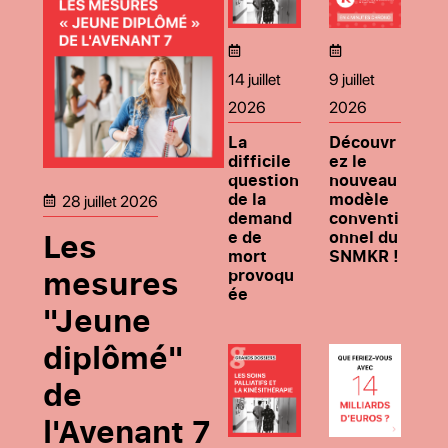
14 juillet
9 juillet
2026
2026
La
Découvr
difficile
ez le
question
nouveau
de la
modèle
28 juillet 2026
demand
conventi
Les
e de
onnel du
mort
SNMKR !
mesures
provoqu
ée
"Jeune
diplômé"
de
l'Avenant 7