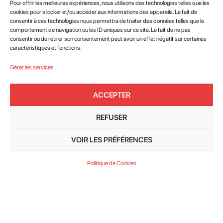
Pour offrir les meilleures expériences, nous utilisons des technologies telles que les
cookies pour stocker et/ou accéder aux informations des appareils. Le fait de
consentir à ces technologies nous permettra de traiter des données telles que le
comportement de navigation ou les ID uniques sur ce site. Le fait de ne pas
consentir ou de retirer son consentement peut avoir un effet négatif sur certaines
NOS
ADMINISTRATEURS
caractéristiques et fonctions.
NATIONAUX
Gérer les services
ACCEPTER
REFUSER
VOIR LES PRÉFÉRENCES
Politique de Cookies
ADHÉRER
RETROUVEZ LEUR CONTACT ICI