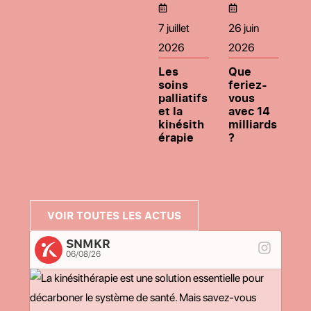
7 juillet
26 juin
2026
2026
Les
Que
soins
feriez-
palliatifs
vous
et la
avec 14
kinésith
milliards
érapie
?
VOIR TOUTES LES ACTUS
SNMKR
06/08/26