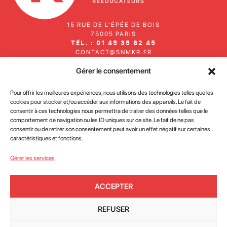
15 RUE DE L'ÉPÉE DE BOIS
75005 PARIS
TÉL. : 01 45 35 82 45
CONTACT@SNMKR.FR
Gérer le consentement
Inscrivez-vous à notre newsletter
Pour offrir les meilleures expériences, nous utilisons des technologies telles que les
cookies pour stocker et/ou accéder aux informations des appareils. Le fait de
consentir à ces technologies nous permettra de traiter des données telles que le
comportement de navigation ou les ID uniques sur ce site. Le fait de ne pas
consentir ou de retirer son consentement peut avoir un effet négatif sur certaines
caractéristiques et fonctions.
J'accepte la
politique de confidentialité des données du
Gérer les services
site
ACCEPTER
JE M'INSCRIS
REFUSER