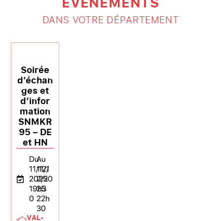
ÉVÉNEMENTS
DANS VOTRE DÉPARTEMENT
Soirée
d’échan
ges et
d’infor
mation
SNMKR
95 – DE
et HN
Du
Au
11/12/
11/1
2025
2/20
19h3
25
0
22h
30
VAL-