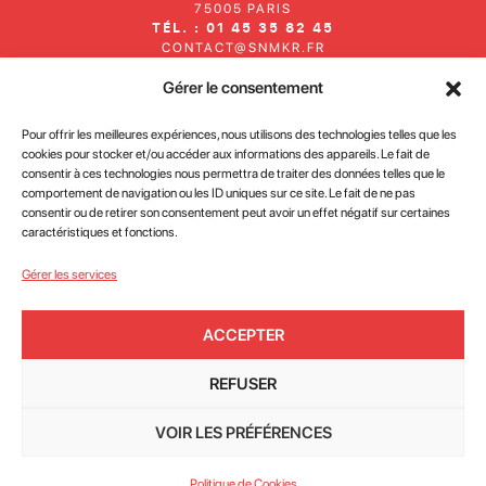
75005 PARIS
TÉL. : 01 45 35 82 45
CONTACT@SNMKR.FR
Gérer le consentement
Inscrivez-vous à notre newsletter
Pour offrir les meilleures expériences, nous utilisons des technologies telles que les
cookies pour stocker et/ou accéder aux informations des appareils. Le fait de
consentir à ces technologies nous permettra de traiter des données telles que le
comportement de navigation ou les ID uniques sur ce site. Le fait de ne pas
consentir ou de retirer son consentement peut avoir un effet négatif sur certaines
caractéristiques et fonctions.
J'accepte la
politique de confidentialité des données du
Gérer les services
site
ACCEPTER
JE M'INSCRIS
REFUSER
Mentions légales et politique de confidentialité
Conditions Générales de Vente
VOIR LES PRÉFÉRENCES
Conception : Linov Agence Web
©2026
Politique de Cookies