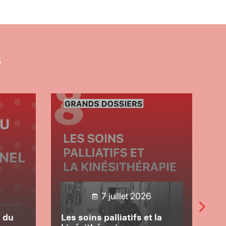
S
7 juillet 2026
u
 du
Les soins palliatifs et la
Que f