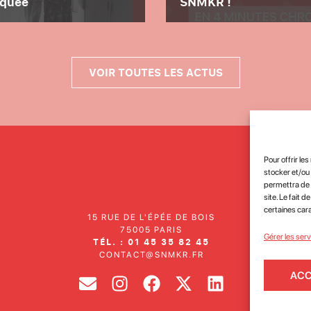
oquée
SNMKR !
VOIR TOUTES LES ACTUS
Pour offrir le
stocker et/ou
permettra de 
site. Le fait 
certaines cara
15 RUE DE L'ÉPÉE DE BOIS
75005 PARIS
J'
Gérer les ser
TÉL. : 01 45 35 82 45
site
CONTACT@SNMKR.FR
ACC