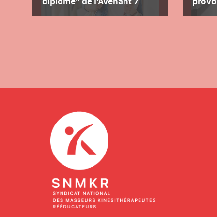
diplômé” de l’Avenant 7
prov