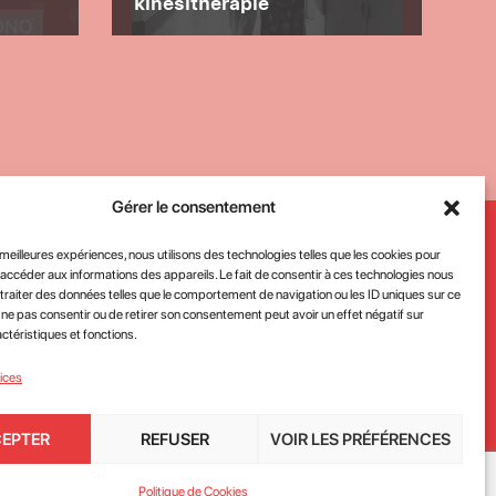
kinésithérapie
milli
Gérer le consentement
Inscrivez-vous à notre newsletter
s meilleures expériences, nous utilisons des technologies telles que les cookies pour
 accéder aux informations des appareils. Le fait de consentir à ces technologies nous
traiter des données telles que le comportement de navigation ou les ID uniques sur ce
de ne pas consentir ou de retirer son consentement peut avoir un effet négatif sur
ctéristiques et fonctions.
accepte la
politique de confidentialité des données du
vices
EPTER
REFUSER
VOIR LES PRÉFÉRENCES
JE M'INSCRIS
Politique de Cookies