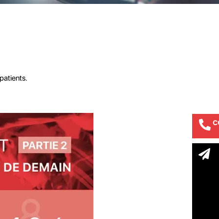
 patients.
C