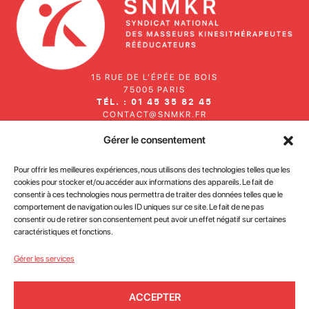
15 RUE DE L'ÉPÉE DE BOIS
75005 PARIS
TÉL. : 01 45 35 82 45
CONTACT@SNMKR.FR
Gérer le consentement
Inscrivez-vous à notre newsletter
Pour offrir les meilleures expériences, nous utilisons des technologies telles que les
cookies pour stocker et/ou accéder aux informations des appareils. Le fait de
consentir à ces technologies nous permettra de traiter des données telles que le
comportement de navigation ou les ID uniques sur ce site. Le fait de ne pas
consentir ou de retirer son consentement peut avoir un effet négatif sur certaines
caractéristiques et fonctions.
J'accepte la
politique de confidentialité des données du
Gérer les services
site
ACCEPTER
JE M'INSCRIS