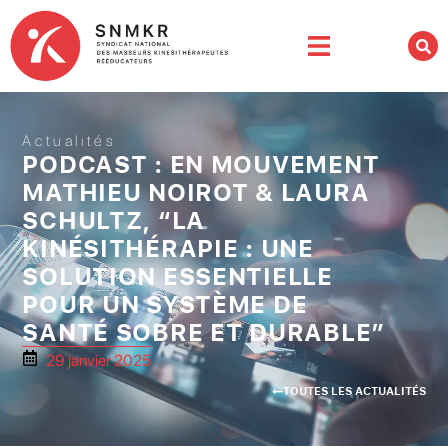
Actualités
PODCAST : EN MOUVEMENT
MATHIEU NOIROT & LAURA
SCHULTZ, “LA
KINÉSITHÉRAPIE : UNE
SOLUTION ESSENTIELLE
POUR UN SYSTÈME DE
SANTÉ SOBRE ET DURABLE”
29 janvier 2025
TOUTES LES ACTUALITÉS