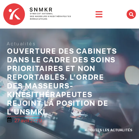
Actualités
OUVERTURE DES CABINETS
DANS LE CADRE DES SOINS
PRIORITAIRES ET NON
REPORTABLES. L’ORDRE
DES MASSEURS-
KINÉSITHÉRAPEUTES
REJOINT LA POSITION DE
L’UNSMKL
27 avril 2020
TOUTES LES ACTUALITÉS