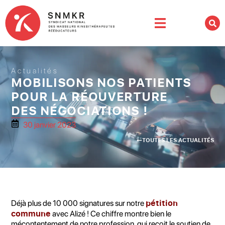
Actualités
MOBILISONS NOS PATIENTS
POUR LA RÉOUVERTURE
DES NÉGOCIATIONS !
30 janvier 2023
TOUTES LES ACTUALITÉS
pétition
Déjà plus de 10 000 signatures sur notre
commune
avec Alizé ! Ce chiffre montre bien le
mécontentement de notre profession, qui reçoit le soutien de