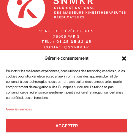
15 RUE DE L'ÉPÉE DE BOIS
75005 PARIS
TÉL. : 01 45 35 82 45
CONTACT@SNMKR.FR
Gérer le consentement
Inscrivez-vous à notre newsletter
Pour offrir les meilleures expériences, nous utilisons des technologies telles que les
cookies pour stocker et/ou accéder aux informations des appareils. Le fait de
consentir à ces technologies nous permettra de traiter des données telles que le
comportement de navigation ou les ID uniques sur ce site. Le fait de ne pas
consentir ou de retirer son consentement peut avoir un effet négatif sur certaines
caractéristiques et fonctions.
J'accepte la
politique de confidentialité des données du
Gérer les services
site
ACCEPTER
JE M'INSCRIS