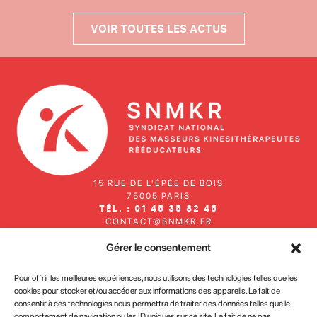
Vo
VOIR TOUTES LES ACTUS
15 RUE DE L'ÉPÉE DE BOIS
75005 PARIS
TÉL. : 01 45 35 82 45
CONTACT@SNMKR.FR
Gérer le consentement
Inscrivez-vous à notre newsletter
Pour offrir les meilleures expériences, nous utilisons des technologies telles que les
cookies pour stocker et/ou accéder aux informations des appareils. Le fait de
consentir à ces technologies nous permettra de traiter des données telles que le
comportement de navigation ou les ID uniques sur ce site. Le fait de ne pas